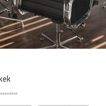
kek
rodaszékek