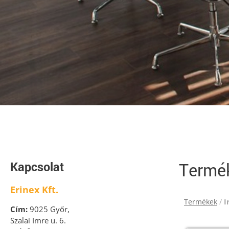
Kapcsolat
Termé
Erinex Kft.
Termékek
/
I
Cím:
9025 Győr,
Szalai Imre u. 6.