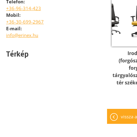
Telefon:
+36-96-314-423
Mobil:
+36-30-699-2967
E-mail:
info@erinex.hu
Térkép
Iro
(forgós
for
tárgyalós
tér szék
vissza a