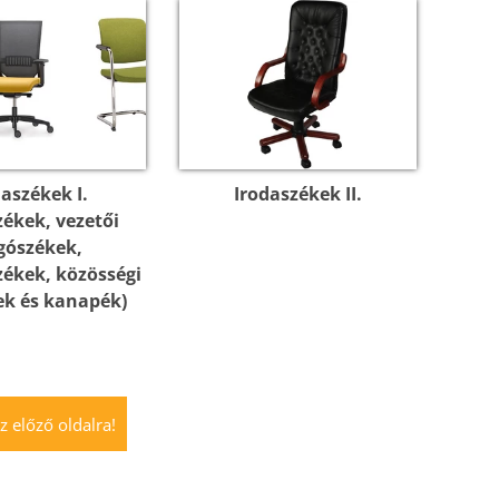
daszékek I.
Irodaszékek II.
zékek, vezetői
gószékek,
zékek, közösségi
ek és kanapék)
z előző oldalra!